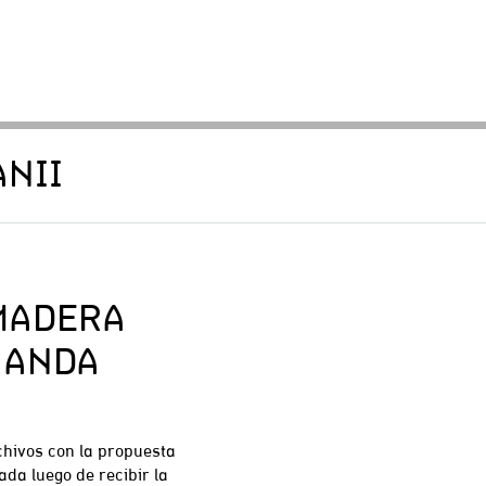
NII
 MADERA
NANDA
chivos con la propuesta
da luego de recibir la