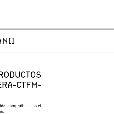
NII
PRODUCTOS
ERA-CTFM-
ida, compatibles con el
es.